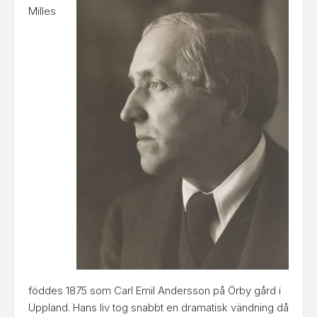
Milles
föddes 1875 som Carl Emil Andersson på Örby gård i
Uppland. Hans liv tog snabbt en dramatisk vändning då