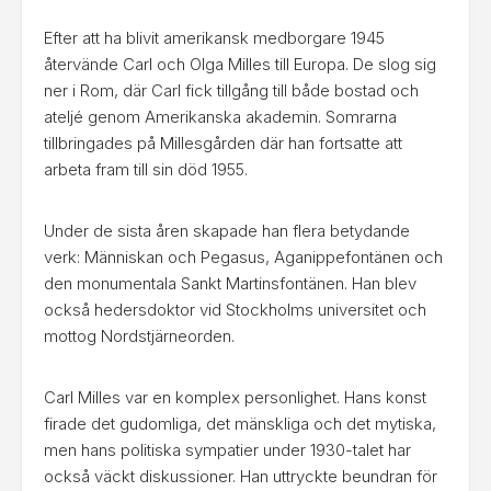
Efter att ha blivit amerikansk medborgare 1945
återvände Carl och Olga Milles till Europa. De slog sig
ner i Rom, där Carl fick tillgång till både bostad och
ateljé genom Amerikanska akademin. Somrarna
tillbringades på Millesgården där han fortsatte att
arbeta fram till sin död 1955.
Under de sista åren skapade han flera betydande
verk: Människan och Pegasus, Aganippefontänen och
den monumentala Sankt Martinsfontänen. Han blev
också hedersdoktor vid Stockholms universitet och
mottog Nordstjärneorden.
Carl Milles var en komplex personlighet. Hans konst
firade det gudomliga, det mänskliga och det mytiska,
men hans politiska sympatier under 1930-talet har
också väckt diskussioner. Han uttryckte beundran för