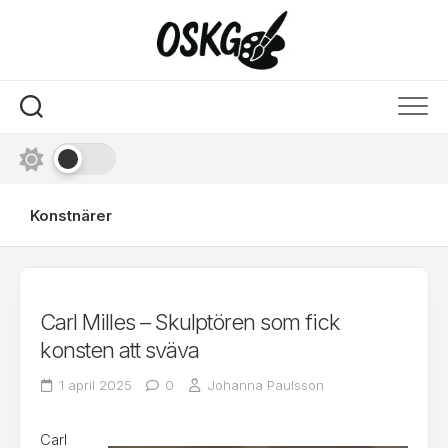
Skip
to
content
Konstnärer
Carl Milles – Skulptören som fick
konsten att sväva
1 april 2025
0
Johanna Paulsson
Carl