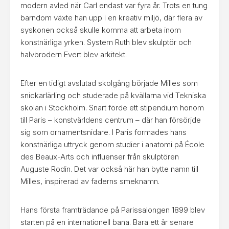
modern avled när Carl endast var fyra år. Trots en tung
barndom växte han upp i en kreativ miljö, där flera av
syskonen också skulle komma att arbeta inom
konstnärliga yrken. Systern Ruth blev skulptör och
halvbrodern Evert blev arkitekt.
Efter en tidigt avslutad skolgång började Milles som
snickarlärling och studerade på kvällarna vid Tekniska
skolan i Stockholm. Snart förde ett stipendium honom
till Paris – konstvärldens centrum – där han försörjde
sig som ornamentsnidare. I Paris formades hans
konstnärliga uttryck genom studier i anatomi på École
des Beaux-Arts och influenser från skulptören
Auguste Rodin. Det var också här han bytte namn till
Milles, inspirerad av faderns smeknamn.
Hans första framträdande på Parissalongen 1899 blev
starten på en internationell bana. Bara ett år senare